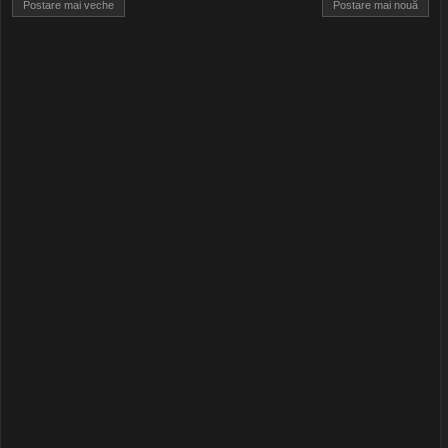
Postare mai veche
Postare mai nouă