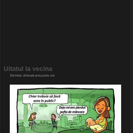
Uitatul la vecina
Etichete:
Animatii amuzante noi