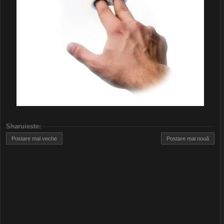
Sharuieste
:
Postare mai veche
Postare mai nouă