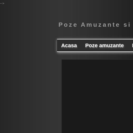
-->
Poze Amuzante si
Acasa
Poze amuzante