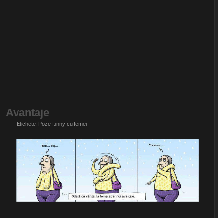
Avantaje
Etichete:
Poze funny cu femei