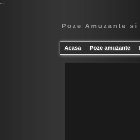
-->
Poze Amuzante si
Acasa
Poze amuzante