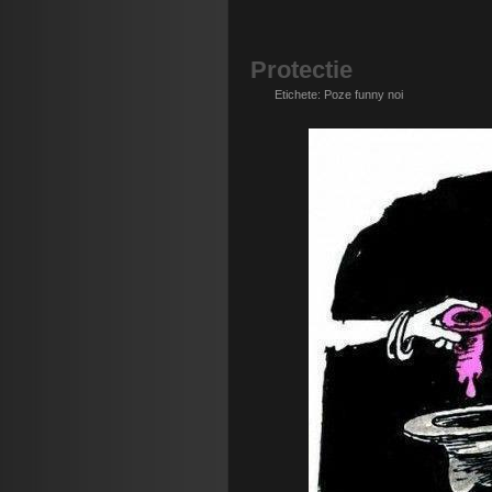
Protectie
Etichete:
Poze funny noi