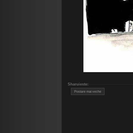
Sharuieste
:
Postare mai veche