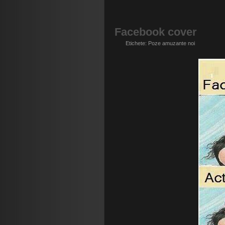
Facebook cover
Etichete:
Poze amuzante noi