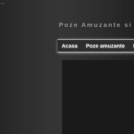
-->
Poze Amuzante si
Acasa
Poze amuzante