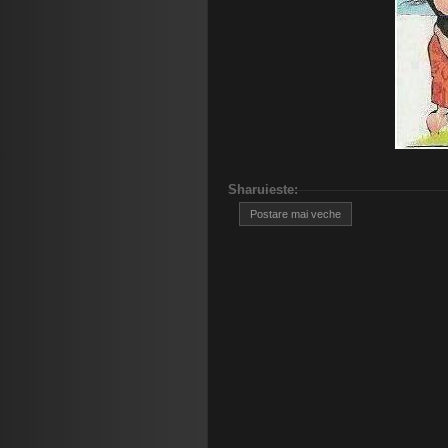
Sharuieste
:
Postare mai veche