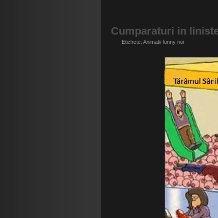
Cumparaturi in linist
Etichete:
Animatii funny noi