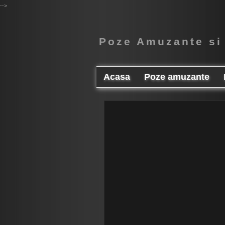
-->
Poze Amuzante si
Acasa
Poze amuzante