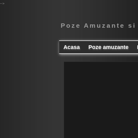
-->
Poze Amuzante si
Acasa
Poze amuzante