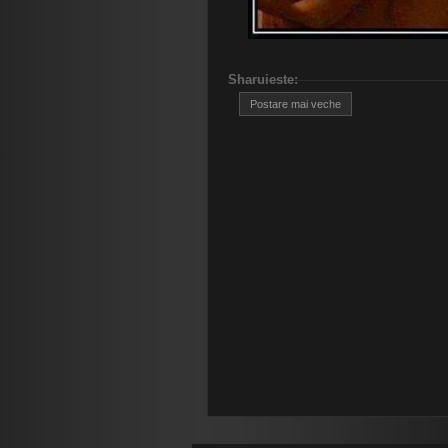
Sharuieste
:
Postare mai veche