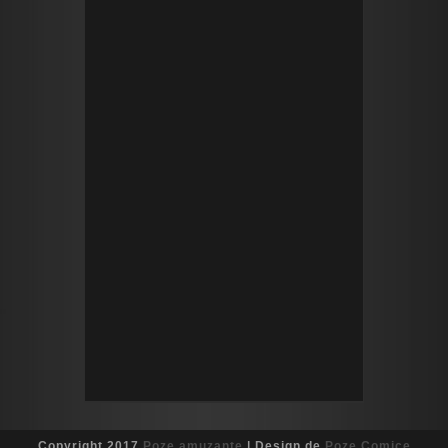
Copyright 2017
Poze amuzante
| Design de
Poze Comice