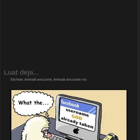
Luat deja...
Etichete:
Animatii amuzante
,
Animatii amuzante noi