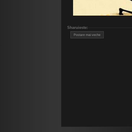
Sharuieste
:
Postare mai veche