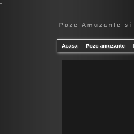
-->
Poze Amuzante si
Acasa
Poze amuzante