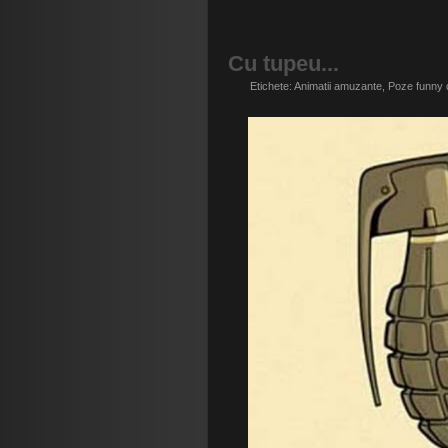
Cu tupeu...
Etichete:
Animatii amuzante
,
Poze funny 